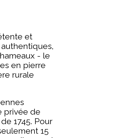
étente et
 authentiques,
x hameaux - le
mes en pierre
ère rurale
ciennes
e privée de
de 1745. Pour
 seulement 15