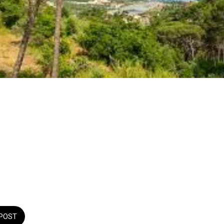
3
POST