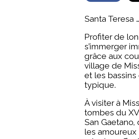
Santa Teresa 
Profiter de lo
s’immerger im
grâce aux cour
village de Miss
et les bassins
typique.
À visiter à Mi
tombes du XVI
San Gaetano, 
les amoureux 