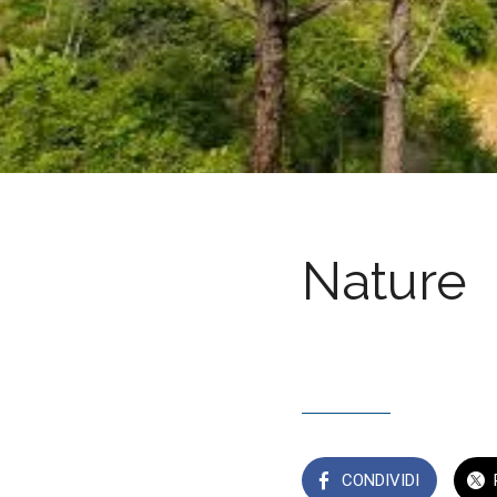
Nature
Scritto il 08/06/202
da GrowApp S.r.l.
CONDIVIDI